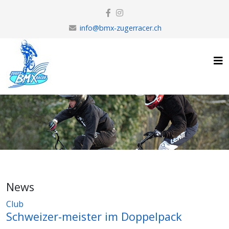
info@bmx-zugerracer.ch
News
Club
Schweizer-meister im Doppelpack