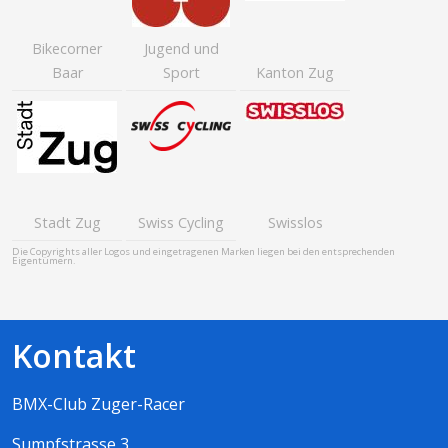
Bikecorner
Jugend und
Baar
Sport
Kanton Zug
Stadt Zug
Swiss Cycling
Swisslos
Die Copyrights aller Logos und eingetragenen Marken liegen bei den entsprechenden
Eigentümern.
Kontakt
BMX-Club Zuger-Racer
Sumpfstrasse 3